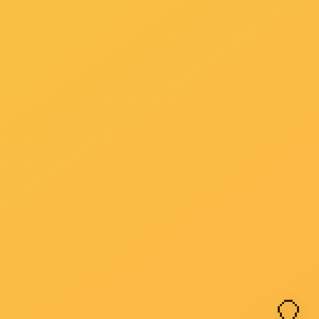
电火时代
企业介绍
品牌概念
董事长致辞
产品介绍
6686体育
发展历程
合作伙伴
营销网络
香港子公司简介
董事会成员
管理团队
美妆版块
医疗版块
品牌理念
瑞德事业部
产品介绍
CV 事业部