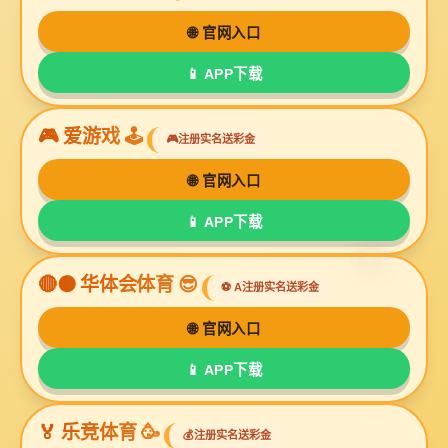
2026-04-01