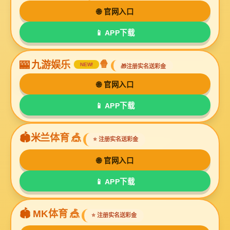
2026-03-08