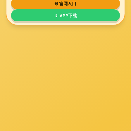
2026-01-21