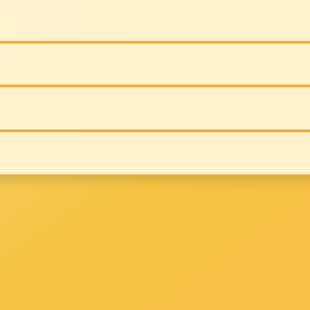
1,200W蛋型烧烤炉
1,800W烧烤炉
单人电火锅
等离子家用单灶
共
1
页
6
条记录