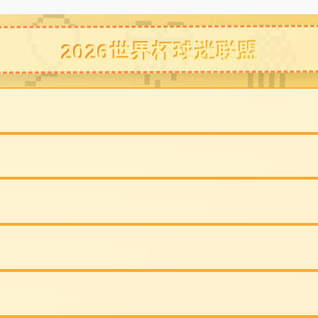
686体育
电火时代
美妆版块
医疗版块
海外投资
投资者关