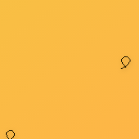
产品介绍
CV 事业部
心脏介入事业部
齿科事业部
眼科事业部
欢迎加入6686体育
的团队
6686体育 - 覆盖全球赛事,提供专业深度数据与情报
上海运营总部
地址：上海市普陀区武威路88弄15号
邮编：200331
电话：(+86) 021-50498986
Email：info@cowboy-sh.com