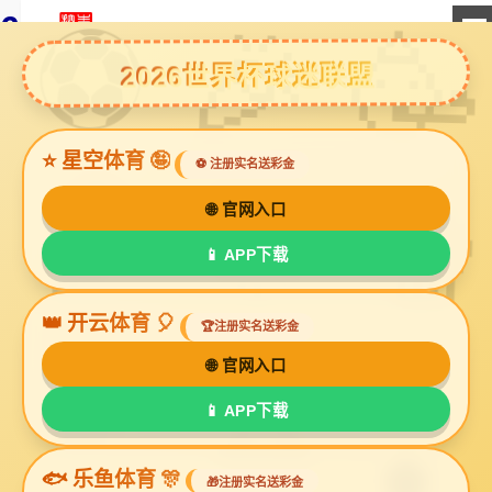
6686体育
-->
品牌理念
品牌理念