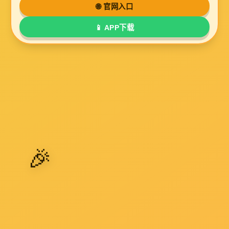
6686体育
电火时代
企业介绍
品牌概念
董事长致辞
产品介绍
6686体育
发展历程
合作伙伴
营销网络
香港子公司简介
董事会成员
管理团队
美妆版块
医疗版块
品牌理念
瑞德事业部