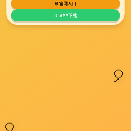
齿科事业部
眼科事业部
欢迎加入6686体育
的团队
6686体育 - 覆盖全球赛事,提供专业深度数据与情报
上海运营总部
地址：上海市普陀区武威路88弄15号
邮编：200331
电话：(+86) 021-50498986
Email：info@cowboy-sh.com